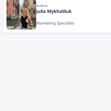
Author
Julia Mykhailiuk
Marketing Specialist