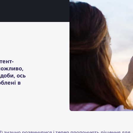
тент-
можливо,
доби, ось
облені в
AI) значно розвинулися і тепер пропонують рішення для