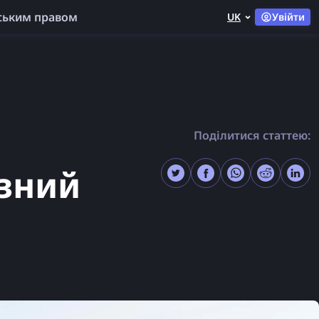
ським правом
UK
Увійти
Поділитися статтею:
ізний