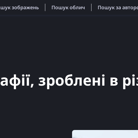
ошук зображень
Пошук облич
Пошук за автор
фії, зроблені в р