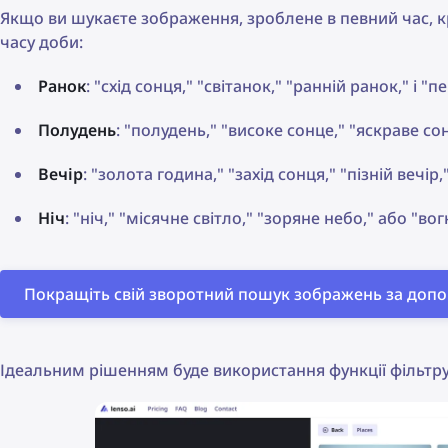
Якщо ви шукаєте зображення, зроблене в певний час, 
часу доби:
Ранок
: "схід сонця," "світанок," "ранній ранок," і "п
Полудень
: "полудень," "високе сонце," "яскраве сон
Вечір
: "золота година," "захід сонця," "пізній вечір,
Ніч
: "ніч," "місячне світло," "зоряне небо," або "вогн
Покращіть свій зворотний пошук зображень за допом
Ідеальним рішенням буде використання функції фільтр