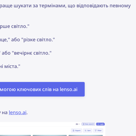
краще шукати за термінами, що відповідають певному
ерше світло."
це," або "різке світло."
" або "вечірнє світло."
і міста."
огою ключових слів на lenso.ai
у на
lenso.ai
.