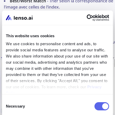
Best/Worst Match
- Trier selon la correspondance de
l’image avec celles de l’index.
Random
- Trier aléatoirement pour obtenir des
résultats plus variés.
Diverse results
- Mélanger les résultats pour les
This website uses cookies
rendre plus diversifiés ; trouver les mêmes personnes ou
We use cookies to personalise content and ads, to
lieux dans différentes configurations.
provide social media features and to analyse our traffic.
We also share information about your use of our site with
our social media, advertising and analytics partners who
may combine it with other information that you’ve
provided to them or that they’ve collected from your use
of their services. By clicking "Accept All," you consent to
our use of cookies. To learn more, check our
Privacy
Policy
.
Consent
Necessary
Selection