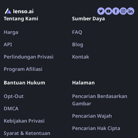
sebelumnya. Mari lihat bagaimana pencarian
gambar terbalik dapat menyelamatkan liburan Anda
Tentang Kami
Sumber Daya
untuk selamanya!
Harga
FAQ
API
Blog
Perlindungan Privasi
Kontak
Program Afiliasi
Bantuan Hukum
Halaman
Opt-Out
Pencarian Berdasarkan
Gambar
DMCA
Pencarian Wajah
Kebijakan Privasi
Pencarian Hak Cipta
Syarat & Ketentuan