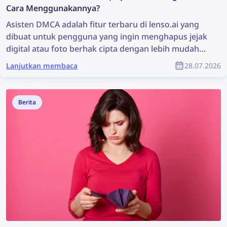
Cara Menggunakannya?
Asisten DMCA adalah fitur terbaru di lenso.ai yang
dibuat untuk pengguna yang ingin menghapus jejak
digital atau foto berhak cipta dengan lebih mudah
dan cepat. Alat ini menghasilkan email siap salin dan
Lanjutkan membaca
28.07.2026
tempel yang dapat digunakan untuk meminta
penghapusan DMCA dari situs web tempat gambar
ditemukan. Baca terus untuk mengetahui
Berita
bagaimana Anda dapat menghapus konten gambar
dari situs web mana pun dengan bantuan Asisten
DMCA dari lenso.ai.