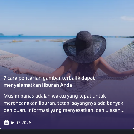
7 cara pencarian gambar terbalik dapat
menyelamatkan liburan Anda
Musim panas adalah waktu yang tepat untuk
merencanakan liburan, tetapi sayangnya ada banyak
penipuan, informasi yang menyesatkan, dan ulasan
palsu yang dapat membawa Anda ke arah yang
06.07.2026
salah. Akibatnya, Anda bisa saja pulang dari liburan
dengan perasaan lebih kecewa daripada