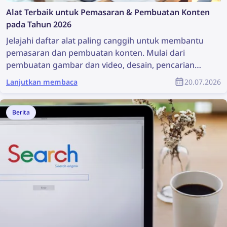
Alat Terbaik untuk Pemasaran & Pembuatan Konten
pada Tahun 2026
Jelajahi daftar alat paling canggih untuk membantu
pemasaran dan pembuatan konten. Mulai dari
pembuatan gambar dan video, desain, pencarian
konten, hingga perlindungan hak cipta, alat-alat ini
Lanjutkan membaca
20.07.2026
dapat sangat membantu setiap tim pemasaran.
Artikel ini berisi daftar lengkap alat pemasaran dan
pembuatan konten terbaik untuk spesialis
Berita
pemasaran dan desainer produk.