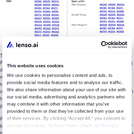
Tidak seperti alat pencarian gambar terbalik standar,
Pixalytica lebih berfokus pada pemeriksaan latar belakang
This website uses cookies
dan investigasi terkait KYC. Alat ini dapat membantu
We use cookies to personalise content and ads, to
menganalisis informasi yang tersedia untuk umum yang
provide social media features and to analyse our traffic.
terhubung dengan seseorang, termasuk kemunculan
We also share information about your use of our site with
online, kemungkinan asosiasi, indikator risiko, penyebutan
our social media, advertising and analytics partners who
terkait penipuan, sanksi, dan data lain yang dapat diakses
may combine it with other information that you’ve
publik.
provided to them or that they’ve collected from your use
Pixalytica dapat berguna untuk penegak hukum, fintech,
of their services. By clicking "Accept All," you consent to
keamanan siber, pencegahan penipuan, pemeriksaan latar
our use of cookies. To learn more, check our
Privacy
belakang karyawan, dan alur kerja umum
OSINT
, terutama
Policy
.