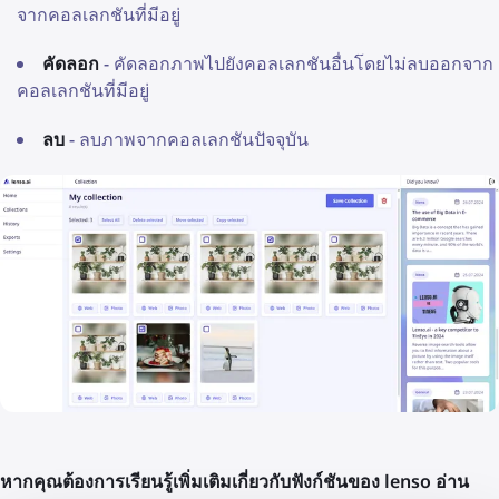
จากคอลเลกชันที่มีอยู่
คัดลอก
- คัดลอกภาพไปยังคอลเลกชันอื่นโดยไม่ลบออกจาก
คอลเลกชันที่มีอยู่
ลบ
- ลบภาพจากคอลเลกชันปัจจุบัน
หากคุณต้องการเรียนรู้เพิ่มเติมเกี่ยวกับฟังก์ชันของ lenso อ่าน