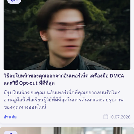
วิธีลบใบหน้าของคุณออกจากอินเทอร์เน็ต เครื่องมือ DMCA
และวิธี Opt-out ที่ดีที่สุด
มีรูปใบหน้าของคุณบนอินเทอร์เน็ตที่คุณอยากลบหรือไม่?
อ่านคู่มือนี้เพื่อเรียนรู้วิธีที่ดีที่สุดในการค้นหาและลบรูปภาพ
ของคุณทางออนไลน์
อ่านต่อ
10.07.2026