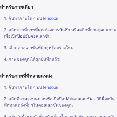
สำหรับภาพเดี่ยว
ค้นหาภาพใด ๆ บน
lenso.ai
คลิกขวาที่ภาพที่คุณต้องการบันทึก หรือคลิกที่สามจุดบนภาพ
เพื่อเปิดป๊อปอัปคอลเลกชัน
เลือกคอลเลกชันที่มีอยู่หรือสร้างใหม่
ภาพของคุณได้ถูกบันทึกแล้ว!
สำหรับภาพที่มีหลายแหล่ง
ค้นหาภาพใด ๆ บน
lenso.ai
คลิกที่สามจุดบนภาพเพื่อเปิดป๊อปอัปคอลเลกชัน – วิธีนี้จะบัน
ทึกทุกแหล่งที่มาในคอลเลกชันของคุณ
คลิก “ดูทั้งหมด” เพื่อดูตัวเลือกในการบันทึกแต่ละภาพแยกกัน