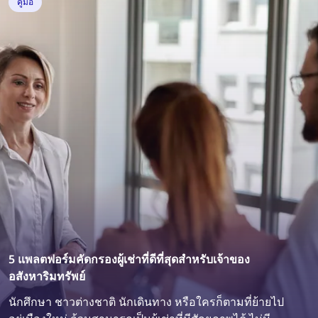
คู่มือ
5 แพลตฟอร์มคัดกรองผู้เช่าที่ดีที่สุดสำหรับเจ้าของ
อสังหาริมทรัพย์
นักศึกษา ชาวต่างชาติ นักเดินทาง หรือใครก็ตามที่ย้ายไป