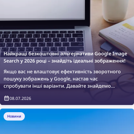
Найкращі безкоштовні альтернативи Google Image
Search у 2026 році – знайдіть ідеальні зображення!
Якщо вас не влаштовує ефективність зворотного
пошуку зображень у Google, настав час
спробувати інші варіанти. Давайте знайдемо
найкращий сервіс для пошуку зображень серед
08.07.2026
безкоштовних альтернатив у 2026 році!
Новини