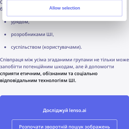
Основна ідея полягає в створенні набору правил, які
Allow selection
будуть корелюватися та залежати один від одного між:
урядом,
розробниками ШІ,
суспільством (користувачами).
Співпраця між усіма згаданими групами не тільки може
запобігти потенційним шкодам, але й допомогти
сприяти етичним, обізнаним та соціально
відповідальним технологіям ШІ.
Досліджуй lenso.ai
Розпочати зворотній пошук зображень