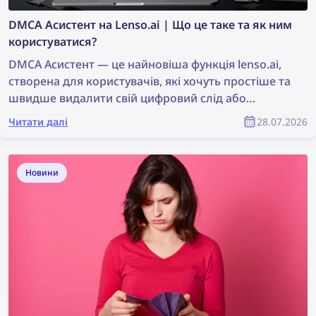
DMCA Асистент на Lenso.ai | Що це таке та як ним
користуватися?
DMCA Асистент — це найновіша функція lenso.ai,
створена для користувачів, які хочуть простіше та
швидше видалити свій цифровий слід або
фотографії, захищені авторським правом. Цей
Читати далі
28.07.2026
інструмент створює готові до копіювання та
вставлення електронні листи, які можна
використовувати для надсилання запитів на
Новини
видалення контенту за процедурою DMCA на
вебсайтах, де були знайдені зображення. Читайте
далі, щоб дізнатися, як видалити свої зображення
з будь-якого вебсайту за допомогою DMCA
Асистента від lenso.ai.