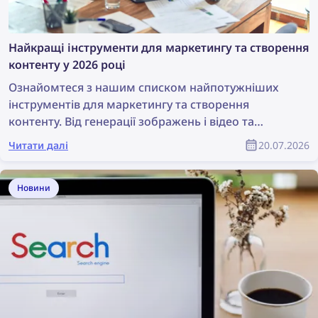
Найкращі інструменти для маркетингу та створення
контенту у 2026 році
Ознайомтеся з нашим списком найпотужніших
інструментів для маркетингу та створення
контенту. Від генерації зображень і відео та
дизайну до пошуку контенту й захисту авторських
Читати далі
20.07.2026
прав — ці інструменти стануть у пригоді будь-якій
маркетинговій команді. У цій статті зібрано
повний список найкращих інструментів для
Новини
маркетологів і продуктових дизайнерів.