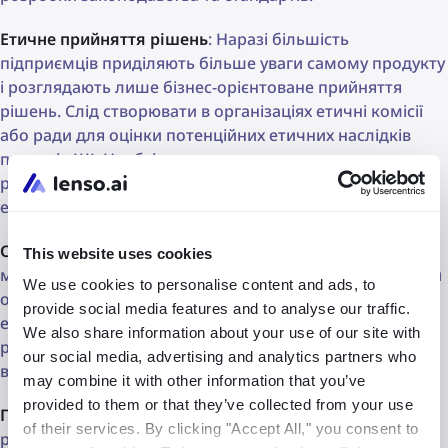
Етичне прийняття рішень
: Наразі більшість
підприємців приділяють більше уваги самому продукту
і розглядають лише бізнес-орієнтоване прийняття
рішень. Слід створювати в організаціях етичні комісії
або ради для оцінки потенційних етичних наслідків
проектів ШІ. Необхідно надавати навчання та ресурси
розробникам ШІ та зацікавленим сторонам щодо
етичних принципів та рамок прийняття рішень.
Соціальний вплив
: Технологія ШІ існує у суспільстві і
This website uses cookies
має великий вплив на його мешканців. Слід проводити
We use cookies to personalise content and ads, to
оцінки для оцінки соціальних, економічних та
provide social media features and to analyse our traffic.
екологічних наслідків впровадження ШІ. Слід
We also share information about your use of our site with
розробляти стратегії для мінімізації негативного
our social media, advertising and analytics partners who
впливу і максимізації позитивних результатів.
may combine it with other information that you’ve
provided to them or that they’ve collected from your use
Постійне навчання та адаптація
: Не тільки важливо
of their services. By clicking "Accept All," you consent to
розробляти продукти, які адаптуються до суспільних