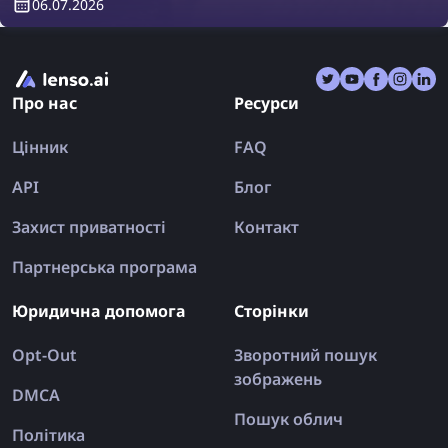
06.07.2026
результаті ви можете повернутися з відпустки ще
більш розчарованими, ніж були до поїздки.
Давайте розглянемо, як пошук за зображенням
може раз і назавжди врятувати вашу відпустку!
Про нас
Ресурси
Цінник
FAQ
API
Блог
Захист приватності
Контакт
Партнерська програма
Юридична допомога
Сторінки
Opt-Out
Зворотний пошук
зображень
DMCA
Пошук облич
Політика