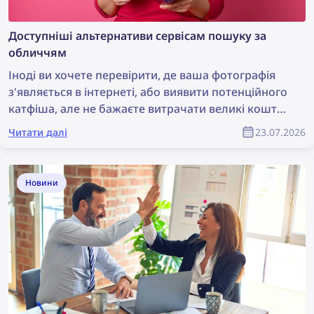
Доступніші альтернативи сервісам пошуку за
обличчям
Іноді ви хочете перевірити, де ваша фотографія
з'являється в інтернеті, або виявити потенційного
катфіша, але не бажаєте витрачати великі кошти
на сервіс пошуку за обличчям. Розгляньмо кілька
Читати далі
23.07.2026
доступніших альтернатив, які водночас
залишаються ефективними.
Новини