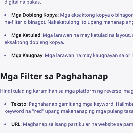
digital na bakas.
Mga Dobleng Kopya
: Mga eksaktong kopya o binagon
na-filter, o binago). Nakakatulong ito upang mahanap an
Mga Katulad
: Mga larawan na may katulad na layout, 
eksaktong dobleng kopya.
Mga Kaugnay
: Mga larawan na may kaugnayan sa orih
Mga Filter sa Paghahanap
Hindi tulad ng karamihan sa mga platform ng reverse ima
Teksto
: Paghahanap gamit ang mga keyword. Halimba
keyword na "red" upang makahanap ng mga pulang tasa
URL
: Maghanap sa isang partikular na website sa pa