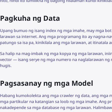
nito, hindi ito lumilikha ng bagong nilalaman kundi kinikil
Pagkuha ng Data
Upang bumuo ng isang index ng mga imahe, may mga bot
larawan sa internet. Ang mga programang ito ay nagna-na
patungo sa isa pa, kinikilala ang mga larawan, at itinatal
Sa halip na mag-imbak ng mga kopya ng mga larawan, inii
vector — isang serye ng mga numero na naglalarawan ng 
hugis.
Pagsasanay ng mga Model
Habang kumokolekta ang mga crawler ng data, ang mga mod
mga partikular na katangian sa loob ng mga imahe. Ang pr
nakadepende sa mga database ng mga larawan. Halimbawa,