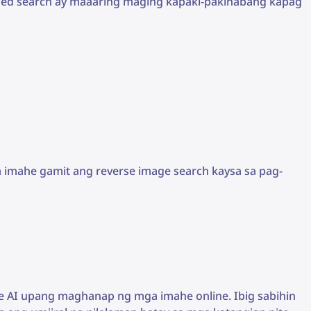
ased search ay maaaring maging kapaki-pakinabang kapag
imahe gamit ang reverse image search kaysa sa pag-
e AI upang maghanap ng mga imahe online. Ibig sabihin