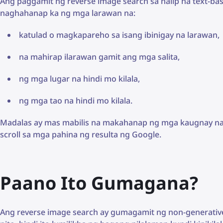
Ang paggamit ng reverse image search sa halip na text-b
naghahanap ka ng mga larawan na:
katulad o magkapareho sa isang ibinigay na larawan,
na mahirap ilarawan gamit ang mga salita,
ng mga lugar na hindi mo kilala,
ng mga tao na hindi mo kilala.
Madalas ay mas mabilis na makahanap ng mga kaugnay na 
scroll sa mga pahina ng resulta ng Google.
Paano Ito Gumagana?
Ang reverse image search ay gumagamit ng non-generativ