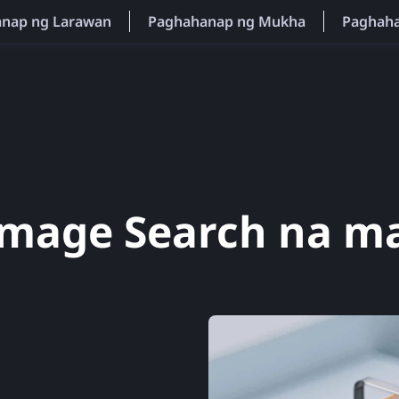
anap ng Larawan
Paghahanap ng Mukha
Paghaha
Image Search na ma