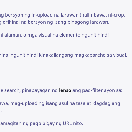
g bersyon ng in-upload na larawan (halimbawa, ni-crop,
g orihinal na bersyon ng isang binagong larawan.
nilalaman, o mga visual na elemento ngunit hindi
inal ngunit hindi kinakailangang magkapareho sa visual.
ge search, pinapayagan ng
lenso
ang pag-filter ayon sa:
wa, mag-upload ng isang asul na tasa at idagdag ang
.
mamagitan ng pagbibigay ng URL nito.