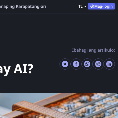
nap ng Karapatang-ari
TL
Mag-login
Ibahagi ang artikulo:
y AI?