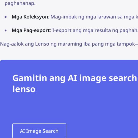
paghahanap.
Mga Koleksyon
: Mag-imbak ng mga larawan sa mga ko
Mga Pag-export
: I-export ang mga resulta ng pagha
Nag-aalok ang Lenso ng maraming iba pang mga tampok—l
Gamitin ang AI image search
lenso
AI Image Search