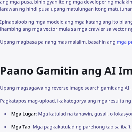
ang mga pusa, binibigyan ito ng mga developer ng malakin
larawan ng hindi pusa upang matulungan itong matutunan
Ipinapaloob ng mga modelo ang mga katangiang ito bilang
ihambing ang mga vector mula sa mga crawler sa vector ng
Upang magbasa pa nang mas malalim, basahin ang
mga pr
Paano Gamitin ang AI Im
Upang magsagawa ng reverse image search gamit ang AI, 
Pagkatapos mag-upload, ikakategorya ang mga resulta n
Mga Lugar
: Mga katulad na tanawin, gusali, o lokasyo
Mga Tao
: Mga pagkakatulad ng parehong tao sa iba't