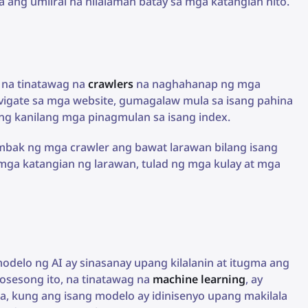
ala ang umiiral na nilalaman batay sa mga katangian nito.
 na tinatawag na
crawlers
na naghahanap ng mga
vigate sa mga website, gumagalaw mula sa isang pahina
a ang kanilang mga pinagmulan sa isang index.
mbak ng mga crawler ang bawat larawan bilang isang
mga katangian ng larawan, tulad ng mga kulay at mga
elo ng AI ay sinasanay upang kilalanin at itugma ang
osesong ito, na tinatawag na
machine learning
, ay
 kung ang isang modelo ay idinisenyo upang makilala