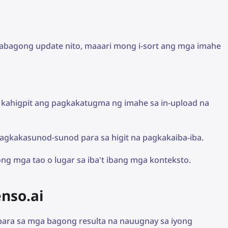
akabagong update nito, maaari mong i-sort ang mga imahe
 kahigpit ang pagkakatugma ng imahe sa in-upload na
pagkakasunod-sunod para sa higit na pagkakaiba-iba.
g mga tao o lugar sa iba't ibang mga konteksto.
nso.ai
 para sa mga bagong resulta na nauugnay sa iyong