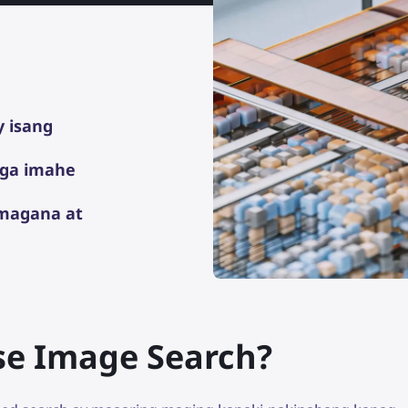
y isang
mga imahe
umagana at
se Image Search?