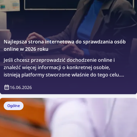
Najlepsza strona internetowa do sprawdzania osób
online w 2026 roku
Jeśli chcesz przeprowadzić dochodzenie online i
znaleźć więcej informacji o konkretnej osobie,
istnieją platformy stworzone właśnie do tego celu.
Sprawdźmy najlepsze strony internetowe do
16.06.2026
sprawdzania osób online.
Ogólne