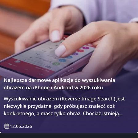
Najlepsze darmowe aplikacje do wyszukiwania
obrazem na iPhone i Android w 2026 roku
Wyszukiwanie obrazem (Reverse Image Search) jest
niezwykle przydatne, gdy próbujesz znaleźć coś
konkretnego, a masz tylko obraz. Chociaż istnieją
znane narzędzia do wyszukiwania obrazem, takie jak
12.06.2026
lenso.ai, TinEye i Copyseeker, dostępne są również
aplikacje, które łączą wiele narzędzi w jednym