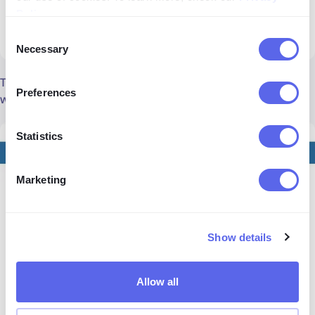
Policy
.
Consent
Necessary
Selection
TinEye zidentyfikowało oryginalne źródło obrazu, ale nie
Preferences
wyświetliło żadnych podobnych zdjęć.
Statistics
Marketing
Show details
Allow all