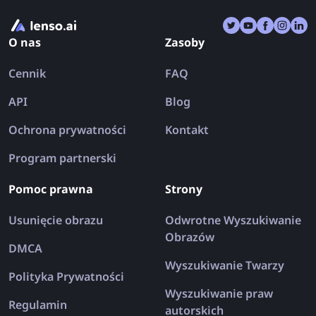
miejscu. Przyjrzyjmy się najlepszym aplikacjom do
wyszukiwania obrazem na iPhone i Android w 2026
O nas
Zasoby
roku.
Cennik
FAQ
API
Blog
Ochrona prywatności
Kontakt
Program partnerski
Pomoc prawna
Strony
Usunięcie obrazu
Odwrotne Wyszukiwanie
Obrazów
DMCA
Wyszukiwanie Twarzy
Polityka Prywatności
Wyszukiwanie praw
Regulamin
autorskich