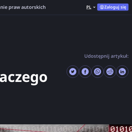
nie praw autorskich
PL
Zaloguj się
Udostępnij artykuł:
laczego