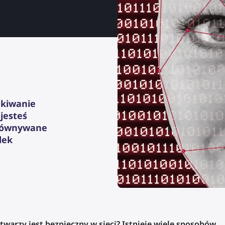
ukiwanie
 jesteś
orównywane
dek
twarzy jest bezpieczny w sieci? Istnieje wiele sposobów